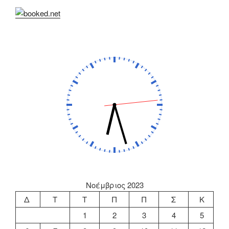
Νοέμβριος 2023
Δ
Τ
Τ
Π
Π
Σ
Κ
1
2
3
4
5