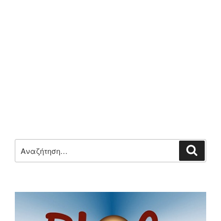
Αναζήτηση
Αναζή
για: