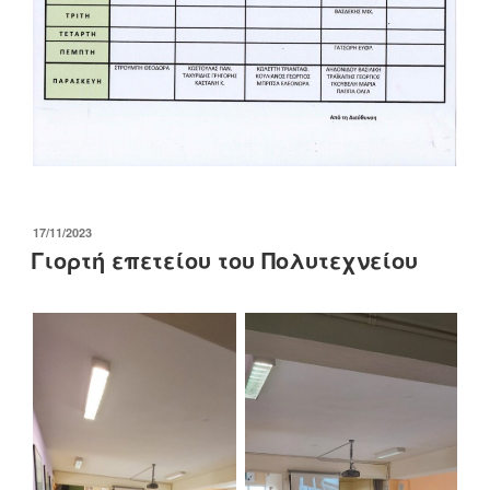
ΔΗΜΟΣΙΕΎΤΗΚΕ
17/11/2023
ΣΤΙΣ
Γιορτή επετείου του Πολυτεχνείου